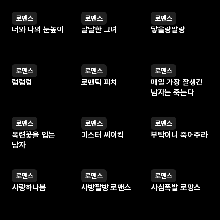
로맨스
로맨스
로맨스
웹툰
웹툰
웹툰
너와 나의 눈높이
달달한 그녀
닿을랑말랑
로맨스
로맨스
로맨스
웹툰
웹툰
웹툰
럽럽럽
로맨틱 피치
매일 가장 잘생긴
남자는 죽는다
로맨스
로맨스
로맨스
웹툰
웹툰
웹툰
목련꽃을 입는
미스터 싸이킥
부탁이니 죽어주라
남자
로맨스
로맨스
로맨스
웹툰
웹툰
웹툰
사랑하나봄
사방팔방 로맨스
사심폭발 로망스