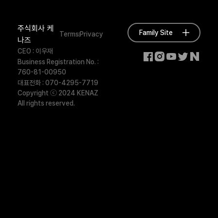
주식회사 케
Family Site
Terms
Privacy
나즈
CEO : 이우재
Business Registration No. :
760-81-00950
대표전화 : 070-4295-7719
Copyright ⓒ 2024 KENAZ
All rights reserved.