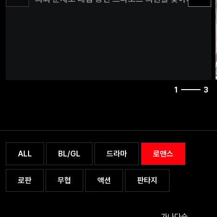
보스인 카이사르와 마주한다. 하필 즈다노프 의원 뒤
마피아가 연관되어 있던 것이다. 변호사와 마피아의 만
사람의 기류가 심상치가 않다.
1
3
ALL
BL/GL
드라마
로맨스
로판
무협
액션
판타지
가나다순