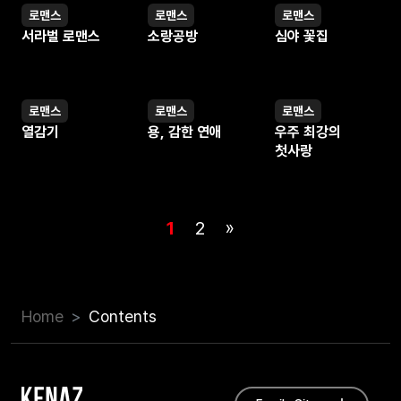
로맨스
로맨스
로맨스
웹툰
웹툰
웹툰
서라벌 로맨스
소랑공방
심야 꽃집
로맨스
로맨스
로맨스
웹툰
웹툰
웹툰
열감기
용, 감한 연애
우주 최강의
첫사랑
1
2
»
Home
Contents