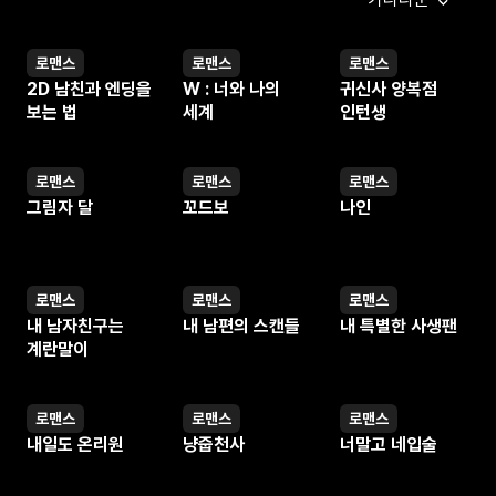
로맨스
로맨스
로맨스
웹툰
웹툰
웹툰
2D 남친과 엔딩을
W : 너와 나의
귀신사 양복점
보는 법
세계
인턴생
로맨스
로맨스
로맨스
웹툰
웹툰
웹툰
그림자 달
꼬드보
나인
로맨스
로맨스
로맨스
웹툰
웹툰
웹툰
내 남자친구는
내 남편의 스캔들
내 특별한 사생팬
계란말이
로맨스
로맨스
로맨스
웹툰
웹툰
웹툰
내일도 온리원
냥줍천사
너말고 네입술