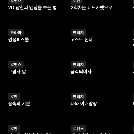
로맨스
로판
웹툰
웹툰
2D 남친과 엔딩을 보는 법
2회차는 레드카펫으로
드라마
판타지
웹툰
웹툰
경성피스톨
고스트 헌터
로맨스
판타지
웹툰
웹툰
그림자 달
급식퇴마사
로판
판타지
웹툰
웹툰
꿈속의 기분
나와 이매망량
로판
로맨스
웹툰
웹툰