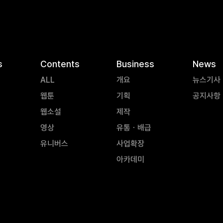
s
Contents
Business
News
ALL
개요
뉴스기사
웹툰
기획
공지사항
웹소설
제작
영상
유통ㆍ배급
유니버스
사업확장
아카데미