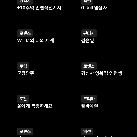
판타지
액션
웹툰
웹툰
+10주먹 만렙직전기사
0-kill 암살자
로맨스
판타지
웹툰
웹툰
W : 너와 나의 세계
검은잎
무협
로맨스
웹툰
웹툰
군림단주
귀신사 양복점 인턴생
로판
드라마
웹툰
웹툰
꽃에게 복종하세요
꿈바꼭질
로맨스
액션
웹툰
웹툰