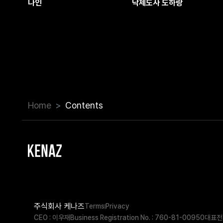
나인
낙제도사 도하랑
Home
Contents
주식회사 케나즈
Terms
Privacy
CEO : 이우재
Business Registration No. : 760-81-00950
대표전화