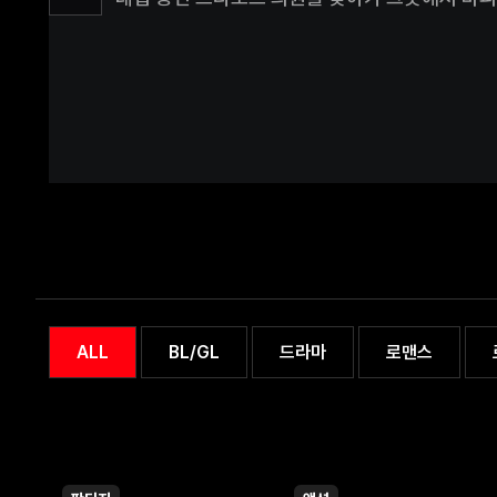
마주한다. 하필 즈다노프 의원 뒤에는 마피아가 
변호사와 마피아의 만남, 이 두 사람의 기류가 심
ALL
BL/GL
드라마
로맨스