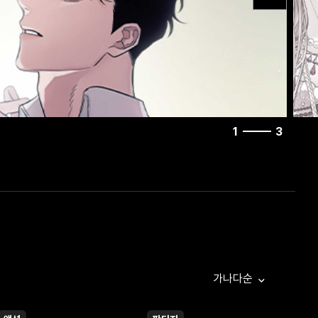
1
3
가나다순