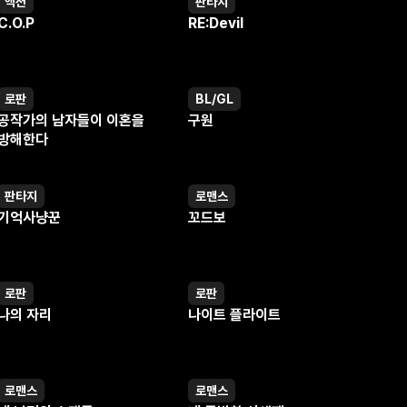
액션
판타지
웹툰
웹툰
C.O.P
RE:Devil
로판
BL/GL
웹툰
웹툰
공작가의 남자들이 이혼을
구원
방해한다
판타지
로맨스
웹툰
웹툰
기억사냥꾼
꼬드보
로판
로판
웹툰
웹툰
나의 자리
나이트 플라이트
로맨스
로맨스
웹툰
웹툰