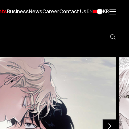
nts
Business
News
Career
Contact Us
EN
KR