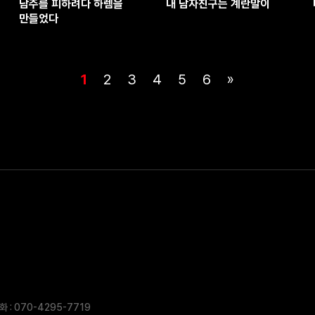
남주를 피하려다 하렘을
내 남자친구는 계란말이
만들었다
1
2
3
4
5
6
»
 : 070-4295-7719