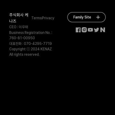
주식회사 케
Family Site
Terms
Privacy
나즈
CEO : 이우재
Business Registration No. :
760-81-00950
대표전화 : 070-4295-7719
Copyright ⓒ 2024 KENAZ
All rights reserved.