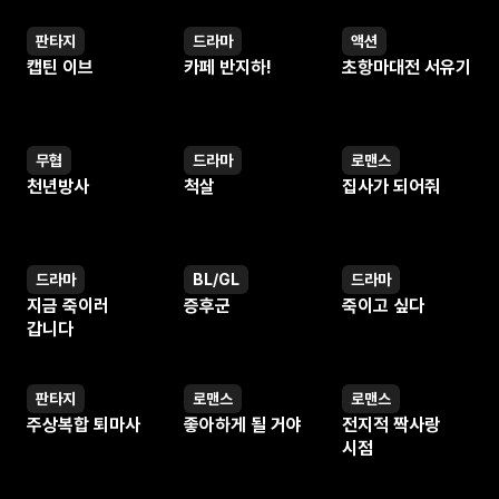
판타지
드라마
액션
웹툰
웹툰
웹툰
캡틴 이브
카페 반지하!
초항마대전 서유기
무협
드라마
로맨스
웹툰
웹툰
웹툰
천년방사
척살
집사가 되어줘
드라마
BL/GL
드라마
웹툰
웹툰
웹툰
지금 죽이러
증후군
죽이고 싶다
갑니다
판타지
로맨스
로맨스
웹툰
웹툰
웹툰
주상복합 퇴마사
좋아하게 될 거야
전지적 짝사랑
시점