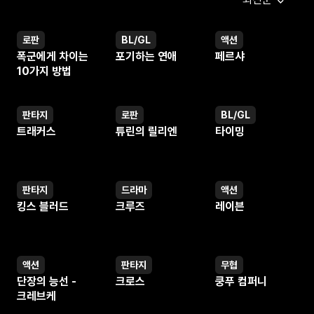
무법천지의 세상에서 사람은 각자의 욕심 때문에 살
않고,특수한 크리처들은 늘어만 간다. 특히 자신이 벌
때문에 무서운 괴물로 변해버린 아빠.그리고 자신이 
로판
BL/GL
액션
웹툰
웹툰
웹툰
알고 있는 슈퍼 아저씨는 생존을 위해 사투를 벌이는
폭군에게 차이는
포기하는 연애
페르샤
끊임없이 추격해 오는데...
10가지 방법
판타지
로판
BL/GL
웹툰
웹툰
웹툰
트래커스
튜린의 릴리엔
타이밍
판타지
드라마
액션
웹툰
웹툰
웹툰
킹스 블러드
크루즈
레이븐
액션
판타지
무협
웹툰
웹툰
웹툰
단장의 능선 -
크로스
쿵푸 컴퍼니
크레브케