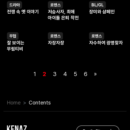
드라마
로맨스
BL/GL
웹툰
웹툰
웹툰
전쟁 속 옛 이야기
저승사자, 최애
장미와 샴페인
아이돌 은퇴 작전
무협
로맨스
로맨스
웹툰
웹툰
웹툰
잘 보이는
자장자장
자수하여 광명찾자
무림티비
1
2
3
4
5
6
»
Home
Contents