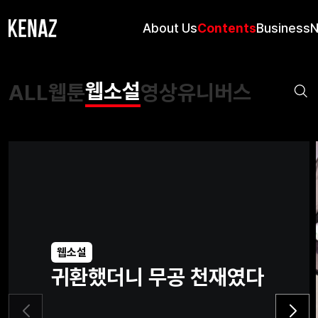
About Us
Contents
Business
웹소설
ALL
웹툰
영상
유니버스
웹소설
귀환했더니 무공 천재였다