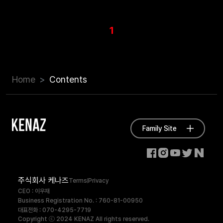
1
Home
Contents
Family Site
주식회사 케나즈
Terms
Privacy
CEO : 이우재
Business Registration No. : 760-81-00950
대표전화 : 070-4295-7719
Copyright ⓒ 2024 KENAZ All rights reserved.