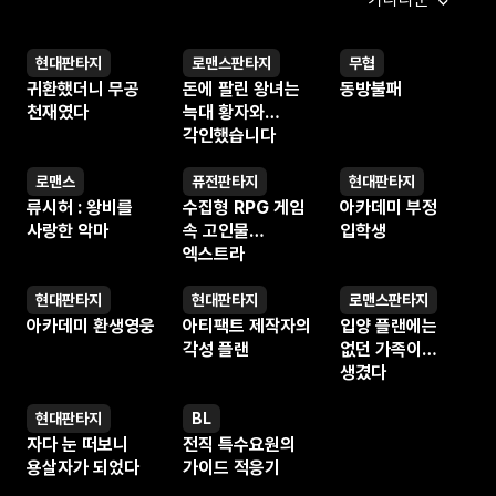
현대판타지
로맨스판타지
무협
웹소설
웹소설
웹소설
귀환했더니 무공
돈에 팔린 왕녀는
동방불패
천재였다
늑대 황자와
각인했습니다
로맨스
퓨전판타지
현대판타지
웹소설
웹소설
웹소설
류시허 : 왕비를
수집형 RPG 게임
아카데미 부정
사랑한 악마
속 고인물
입학생
엑스트라
현대판타지
현대판타지
로맨스판타지
웹소설
웹소설
웹소설
아카데미 환생영웅
아티팩트 제작자의
입양 플랜에는
각성 플랜
없던 가족이
생겼다
현대판타지
BL
웹소설
웹소설
자다 눈 떠보니
전직 특수요원의
용살자가 되었다
가이드 적응기