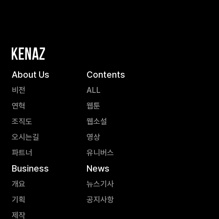
About Us
Contents
비전
ALL
연혁
웹툰
조직도
웹소설
오시는길
영상
파트너
유니버스
Business
News
개요
뉴스기사
기획
공지사항
제작