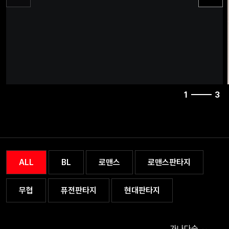
1
3
ALL
BL
로맨스
로맨스판타지
무협
퓨전판타지
현대판타지
가나다순