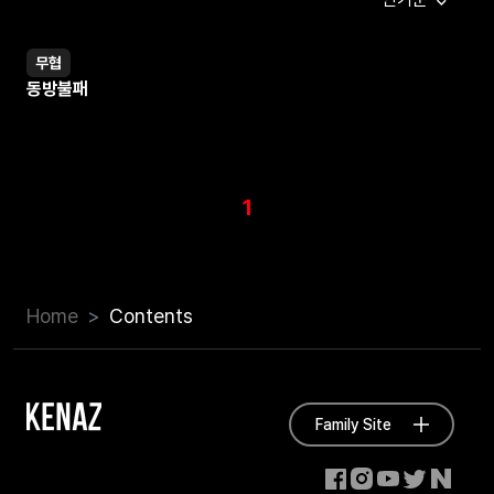
무협
웹소설
동방불패
1
Home
Contents
Family Site