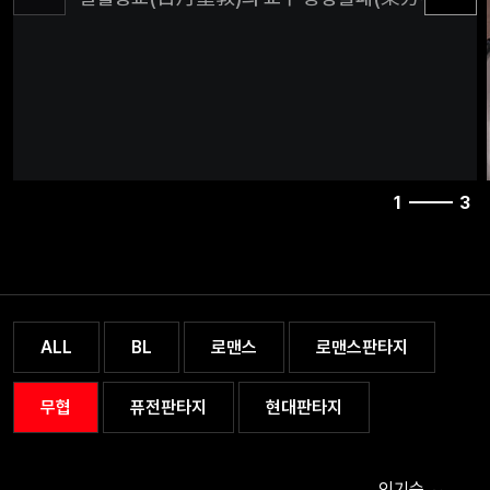
정파 무림인들의 공격으로 생을 마감한 그는 어린아
다시 깨어난다. 자신을 주살한 화산파 무영검협 영호천의
아들인 영호정으로. “결심했다. 본좌는 강호를 일통하겠다!"
다시금 힘을 되찾고, 전생에 이루지 못했던 강호 일통
새로운 불패의 신화가 시작된다!
1
3
ALL
BL
로맨스
로맨스판타지
무협
퓨전판타지
현대판타지
인기순