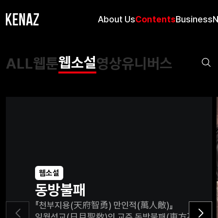
About Us
Contents
Business
웹소설
ALL
웹툰
영상
유니버스
웹소설
동방불패
『천부지용(天府智勇) 만인적(萬人敵)』
일월성교(日月聖敎)의 교주 동방불패(東方不敗).