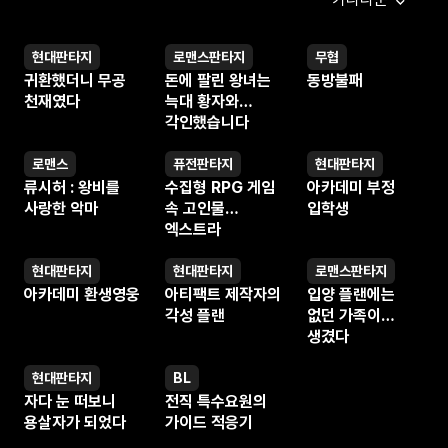
현대판타지
로맨스판타지
무협
웹소설
웹소설
웹소설
귀환했더니 무공
돈에 팔린 왕녀는
동방불패
천재였다
늑대 황자와
각인했습니다
로맨스
퓨전판타지
현대판타지
웹소설
웹소설
웹소설
류시허 : 왕비를
수집형 RPG 게임
아카데미 부정
사랑한 악마
속 고인물
입학생
엑스트라
현대판타지
현대판타지
로맨스판타지
웹소설
웹소설
웹소설
아카데미 환생영웅
아티팩트 제작자의
입양 플랜에는
각성 플랜
없던 가족이
생겼다
현대판타지
BL
웹소설
웹소설
자다 눈 떠보니
전직 특수요원의
용살자가 되었다
가이드 적응기