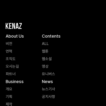
About Us
Contents
비전
ALL
연혁
웹툰
조직도
웹소설
오시는길
영상
파트너
유니버스
Business
News
개요
뉴스기사
기획
공지사항
제작