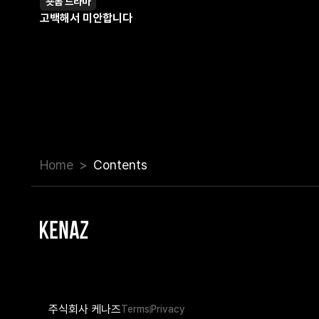
숏폼 드라마
영상
고백해서 미안합니다
Home
Contents
주식회사 케나즈
Terms
Privacy