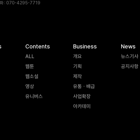
 : 070-4295-7719
s
Contents
Business
News
ALL
개요
뉴스기사
웹툰
기획
공지사항
웹소설
제작
영상
유통ㆍ배급
유니버스
사업확장
아카데미