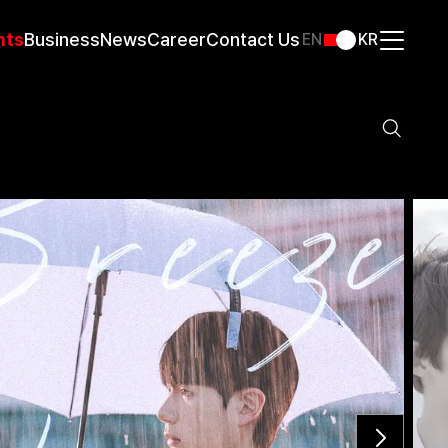
nts
Business
News
Career
Contact Us
EN
KR