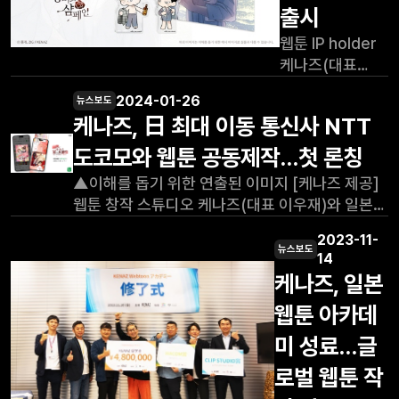
국내 콘텐츠
남양주시 미래
출시
플랫폼 리디에서
선도산업
웹툰 IP holder
인기리에 서비스
활성화와 지역
케나즈(대표
중인 해당 작품은
청년 취·창업
이우재)가 글로벌
금번에 제작되는
연계를 위해 다음
2024-01-26
뉴스보도
인기 웹툰
MD를 시작으로
달부터 추진할
케나즈, 日 최대 이동 통신사 NTT
‘장미와 샴페인’
출판, 드라마 등
웹툰 아카데미
MD(굿즈,
도코모와 웹툰 공동제작…첫 론칭
다양한 형태로
운영에 관한
기획상품)를
콘텐츠를 확장해
지원사항 및 각
▲이해를 돕기 위한 연출된 이미지 [케나즈 제공]
출시했다고 21일
나갈 예정이다.
기
웹툰 창작 스튜디오 케나즈(대표 이우재)와 일본
밝혔다. 케나즈
사진=케나즈
최대 이동 통신사 NTT도코모가 공동으로 제작한
관계자는
기존 작품에서는
2023-11-
웹툰 <무협지 악당에게 꽃길을>(일본 서비스명:
뉴스보도
"IP(지식재산)
14
볼 수 없던 두
前世に還ったら兄が大悪党だった件について)
확장에 박차를
케나즈, 일본
주인공의 새로운
이 오늘(26일) NTT도코모의 전자서적 플랫폼
가한다."라며
일러스트로
웹툰 아카데
‘d북(dブック)’에서의 첫 독점 서비스를 앞두고
"자사 IP(웹툰)의
제작된 MD는 총
있다고 밝혔다. 관계자는 "양사가 공동제작 하는
미 성료…글
2차 사업화
7종으로, 4월
웹툰 <무협지 악당에게 꽃길을>은 공라희 작가의
전략으로 웹툰의
29일 오후
로벌 웹툰 작
동명 소설을 원작으로 하며
영상화(드라마,
6시부터 5월