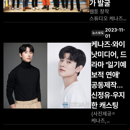
가 발굴
영화), 글로벌
6일까지 OFFI
팝업 카페 오픈,
웹툰 창작
글로벌 출판,
스튜디오 케나즈
게임, 애니메이션
(대표 이우재)는
제작 등 다양한
2023-11-
'일본 웹툰
뉴스보도
01
형태로 사업을
아카데미'를
케나즈·와이
확대하고
성공적으로
있다."고 전했다.
낫미디어, 드
마무리했다고
그러면서
밝혔다. 케나즈는
라마 '일기예
"케나즈 대표적
중국 바이트댄스,
웹툰 작품인 <;;
보적 연애'
국내
장미와 샴페인>;;
카카오페이지와의
공동제작...
(
아카데미 경험을
신정유·우지
기반으로
이번에는 일본의
한 캐스팅
와콤과 셀시스와
(사진제공=
협업하여 지난
케나즈,
6월부터 11월
와이낫미디어)
10일까지 약