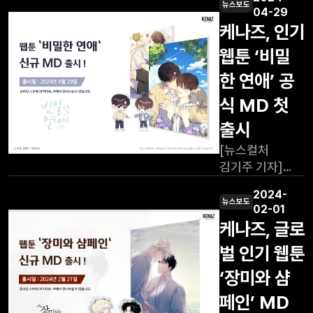
인재를 양성하기
이우재 케나즈
뉴스보도
04-29
위한 발판을
대표.(순천시
케나즈, 인기
마련한다.26일
제공)2024.6.12/
웹툰 ‘비밀
남양주시는
뉴스1 전남
"경복대학교 및
순천시는 프랑시
한 연애’ 공
한국 웹툰 전문
안시에서 국내
식 MD 첫
제작 주식회사
웹툰기업 케나즈,
케나즈(이하 ㈜
현지 콘텐츠기업
출시
케나즈)와 함께
오노와 '글로벌
[뉴스컬처
3자 간 업무
웹툰 인재
김기주 기자]
협약식 및 웹툰
양성'을 위한
케나즈(대표
작가 초청 강연을
업무협약을
2024-
이우재)는 지난
실시하며 웹툰
뉴스보도
체결했다고 12일
02-01
2월 '장미와
분야에서의 산·관
밝혔다. 협약은
케나즈, 글로
샴페인' MD에
·학 협업의 첫
△글로벌 웹툰
벌 인기 웹툰
이어 웹툰
발걸음을
콘텐츠
'비밀한 연애'의
내디뎠다"고
‘장미와 샴
첫번째 공식
밝혔다. 이번
페인’ MD
MD를 발매한다.
업무협약은