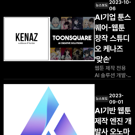
2023-10-
[아시아뉴스통신
뉴스보도
4개월간 한-일
06
=이상진 기자]
온라인
AI기업 툰스
웹툰 IP Holder
아카데미를
퀘어-웹툰
케나즈와 글로벌
진행했다.
종합 콘텐츠
아카데미 모집
창작 스튜디
스튜디오
시에는 일본
오 케나즈
와이낫미디어가
웹툰에 대한
공동 제작하여
관심과 참여
'맞손'
화제를 모으는
열기로 350명이
웹툰 제작 전용
웹드라마
넘는 지원자가
AI 솔루션 개발·
‘일기예보적
몰렸으며, 수강생
북미 유통 IP
연애’가 해외
200명을 선발해
협업 "해외 유통
선공개된다.
웹툰의 기본적인
2023-
시장으로
'일기예보적
뉴스보도
내용을 교육하는
09-01
본격적인 사업
연애'는 화창한
코스1
AI기반 웹툰
확장" 웹툰 창작
날씨에 쏟아지는
SaaS 솔루션
제작 엔진 개
소나기처럼
‘투닝’의 운영사
예측불가능한
발사 오노마
(주)툰스퀘어
연애 감정선에