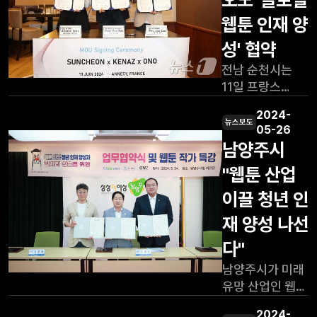
웹툰 인재 양
성' 협약
전남 순천시는
11일 프랑스
안시에서 국내
2024-
웹툰기업 케나즈,
뉴스보도
05-26
현지 콘텐츠기업
남양주시
오노와 '글로벌
"웹툰 산업
웹툰 인재
양성'을 위한
이끌 청년 인
업무협약을
재 양성 나선
체결하고
기념사진을 찍고
다"
있다. 왼쪽부터
남양주시가 미래
오노 대표
유망 산업인 웹툰
아이나라 이파스,
산업을 이끌 청년
노관규 순천시장,
2024-