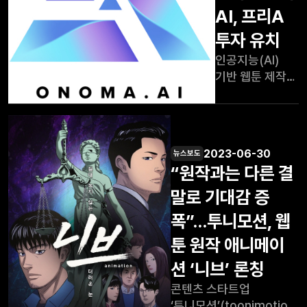
(대표 이호영)가
AI, 프리A
휘둘리는 두
지난 9월 26일
남자의 풋풋한
투자 유치
웹툰 전문 창작
사랑이야기를
인공지능(AI)
스튜디오 (주)
그린 작품이다.
기반 웹툰 제작
케나즈(대표
국내 콘텐츠
엔진 '투툰'의
이우재) 와
플랫폼 리디
개발사인
‘인공지능 웹툰
(RIDI)에
오노마AI가
제작 기술
연재되며 인기를
마크앤컴퍼니,
개발’(MOU)을
끌었던 동명의
2023-06-30
뉴스보도
케나즈, 슈프리마
체결했다고
웹툰(원작소설
“원작과는 다른 결
(26,850원
밝혔다.
그웬돌린
▲200
툰스퀘어는
말로 기대감 증
+0.75%)
케나즈와 협업을
폭”…투니모션, 웹
로부터
통해 “웹툰 제작
프리시리즈A
툰 원작 애니메이
AI 솔루션” 개발
투자를
고도화 및
션 ‘니브’ 론칭
유치했다고 1일
상용화하여 웹툰
콘텐츠 스타트업
밝혔다. 투자금은
제작기간 단축 및
‘투니모션’(toonimotion)
비공개로, 지난해