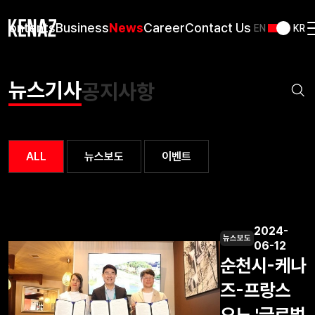
Contents
Business
News
Career
Contact Us
EN
KR
뉴스기사
공지사항
ALL
뉴스보도
이벤트
2024-
뉴스보도
06-12
순천시-케나
즈-프랑스
오노 '글로벌