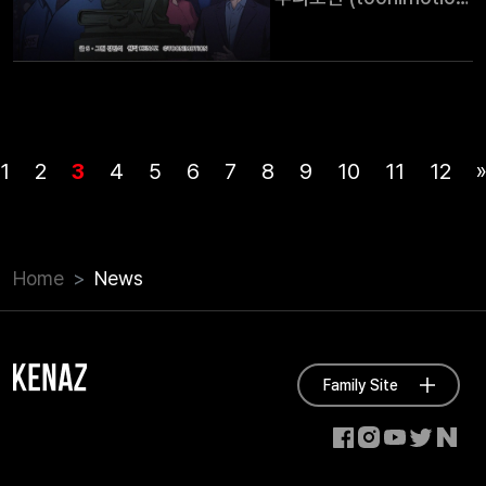
비용 절감 등
이 30일 네이버시리즈온,
5월 5억원
웹툰 제작의 혁신
라프텔, 카카오페이지를
규모의 시드
통해 애니메이션 ‘니브’를
라운드에 이은
전격 론칭한다.
후속 투자다.
투니모션은 인기 웹툰을
오노마AI의 주력
애니메이션으로 제작하여
서비스인 투툰은
1
2
3
4
5
6
7
8
9
10
11
12
선보이는 기획‧제작
글로 쓴 명령어에
전문기업으로 니브는
따라 웹툰
투니모션의 5번째
캐릭터, 옷·배경
애니메이션 작품이다.
이미지, 콘티
Home
News
애니메이션 ’니브’ 포스터
등을 만들어준다.
(원작: KENAZ, 글: S,
가령 '교실
그림: 강민석, 애니메이션
밖으로 나가는
제작: 투니모션) 웹툰 전문
여러 학생'이라고
Family Site
제작사 ㈜케나즈의 동명
입력하면 이를
웹툰을 원작으로 하는
만화풍으로
애니메이션 ’니브’는 숏폼