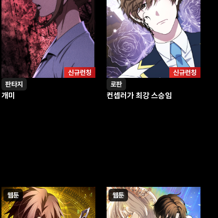
신규런칭
신규런칭
판타지
로판
개미
컨셉러가 최강 스승임
웹툰
웹툰