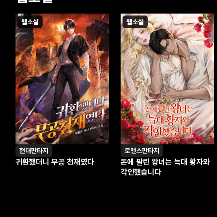
웹소설
웹소설
현대판타지
로맨스판타지
귀환했더니 무공 천재였다
돈에 팔린 왕녀는 늑대 황자와
각인했습니다