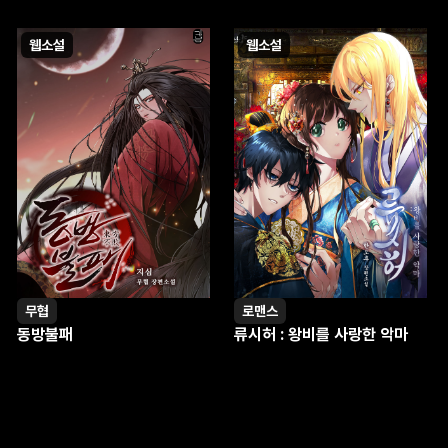
웹소설
웹소설
무협
로맨스
동방불패
류시허 : 왕비를 사랑한 악마