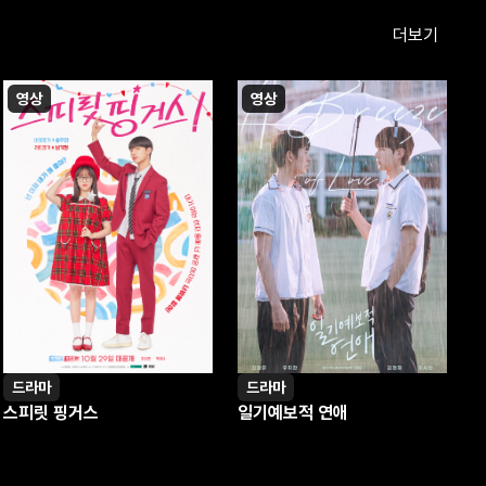
더보기
영상
영상
드라마
드라마
스피릿 핑거스
일기예보적 연애