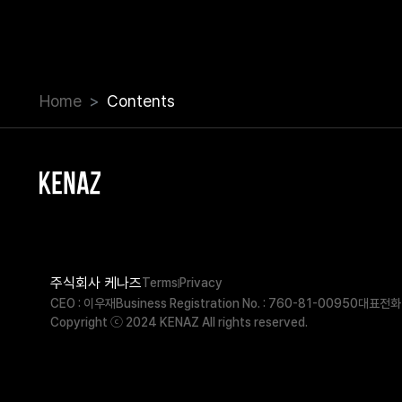
Home
Contents
주식회사 케나즈
Terms
Privacy
CEO : 이우재
Business Registration No. : 760-81-00950
대표전화 
Copyright ⓒ 2024 KENAZ All rights reserved.