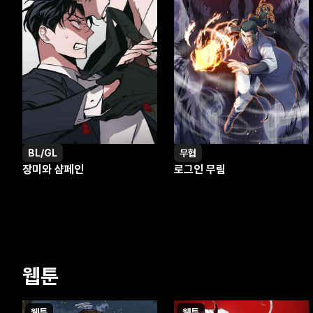
BL/GL
무협
장미와 샴페인
로그인 무림
웹툰
웹툰
웹툰