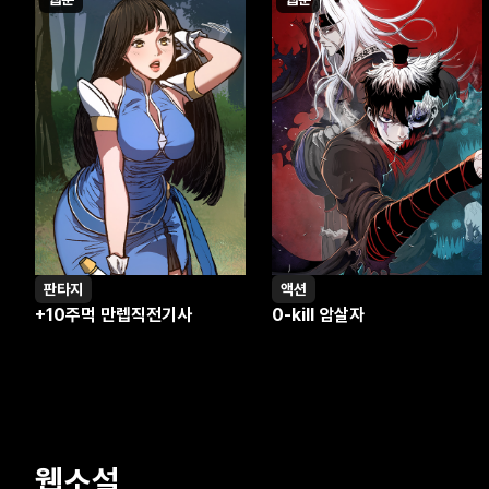
판타지
액션
+10주먹 만렙직전기사
0-kill 암살자
웹소설