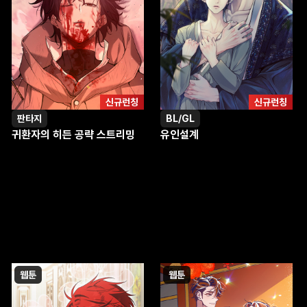
신규런칭
신규런칭
판타지
BL/GL
귀환자의 히든 공략 스트리밍
유인설계
웹툰
웹툰