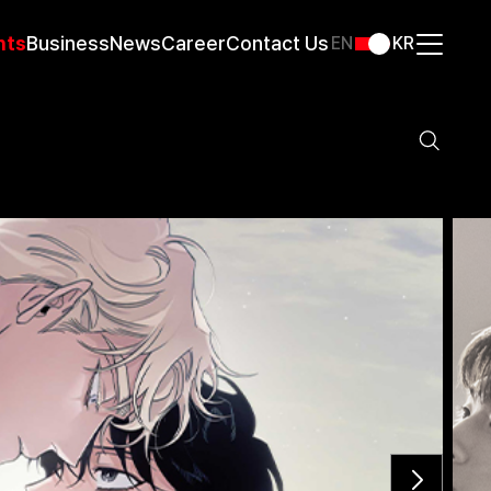
nts
Business
News
Career
Contact Us
EN
KR