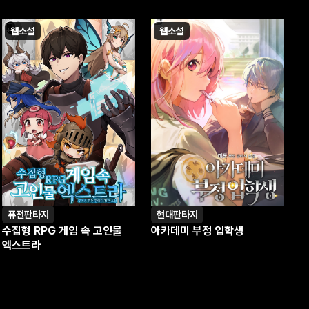
웹소설
웹소설
퓨전판타지
현대판타지
수집형 RPG 게임 속 고인물
아카데미 부정 입학생
엑스트라