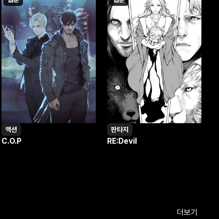
액션
판타지
C.O.P
RE:Devil
W
더보기